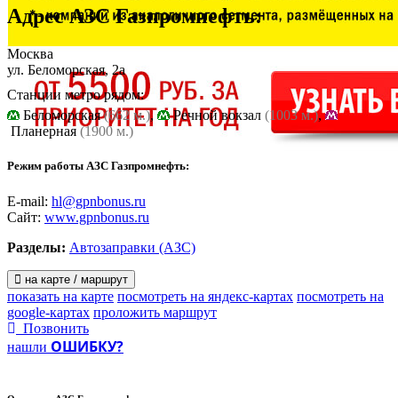
Адрес
АЗС Газпромнефть
:
Москва
ул. Беломорская, 2а
Станции метро рядом:
Беломорская
(662 м.)
,
Речной вокзал
(1003 м.)
,
Планерная
(1900 м.)
Режим работы АЗС Газпромнефть:
E-mail:
hl@gpnbonus.ru
Сайт:
www.gpnbonus.ru
Разделы:
Автозаправки (АЗС)
на карте / маршрут
показать на карте
посмотреть на яндекс-картах
посмотреть на
google-картах
проложить маршрут
Позвонить
ОШИБКУ?
нашли