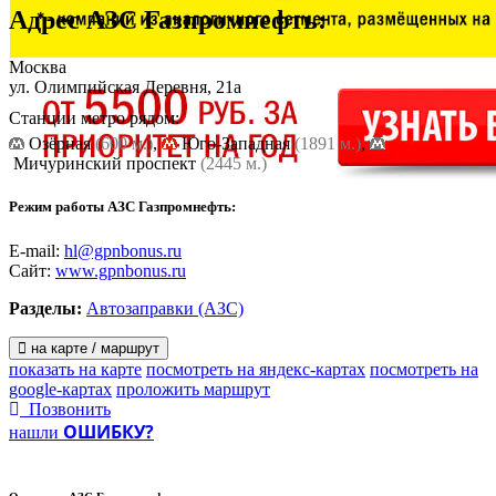
Адрес
АЗС Газпромнефть
:
Москва
ул. Олимпийская Деревня, 21а
Станции метро рядом:
Озёрная
(600 м.)
,
Юго-Западная
(1891 м.)
,
Мичуринский проспект
(2445 м.)
Режим работы АЗС Газпромнефть:
E-mail:
hl@gpnbonus.ru
Сайт:
www.gpnbonus.ru
Разделы:
Автозаправки (АЗС)
на карте / маршрут
показать на карте
посмотреть на яндекс-картах
посмотреть на
google-картах
проложить маршрут
Позвонить
ОШИБКУ?
нашли