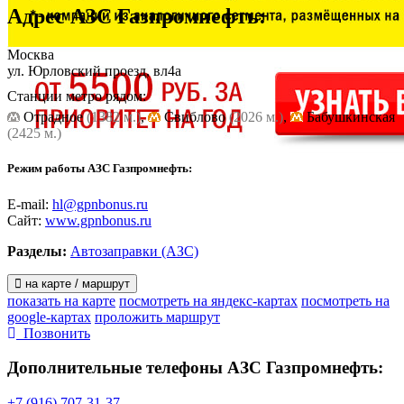
Адрес
АЗС Газпромнефть
:
Москва
ул. Юрловский проезд, вл4а
Станции метро рядом:
Отрадное
(1382 м.)
,
Cвиблово
(2026 м.)
,
Бабушкинская
(2425 м.)
Режим работы АЗС Газпромнефть:
E-mail:
hl@gpnbonus.ru
Сайт:
www.gpnbonus.ru
Разделы:
Автозаправки (АЗС)
на карте / маршрут
показать на карте
посмотреть на яндекс-картах
посмотреть на
google-картах
проложить маршрут
Позвонить
Дополнительные телефоны
АЗС Газпромнефть:
+7 (916) 707-31-37