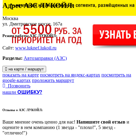
Адрес
АЗС ЛУКОЙЛ
:
Москва
ул. Дмитровское шоссе, 167а
Режим работы АЗС ЛУКОЙЛ:
Сайт:
www.luknef.lukoil.ru
Разделы:
Автозаправки (АЗС)
на карте / маршрут
показать на карте
посмотреть на яндекс-картах
посмотреть на
google-картах
проложить маршрут
Позвонить
ОШИБКУ?
нашли
Отзывы о
АЗС ЛУКОЙЛ:
Ваше мнение очень ценно для нас!
Напишите свой отзыв
и
оцените в нем компанию (1 звезда - "плохо!", 5 звезд -
"отлично!")