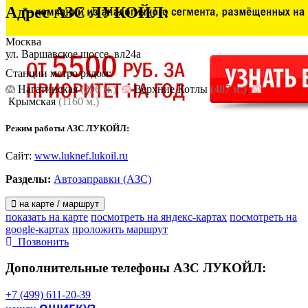
Адрес
АЗС ЛУКОЙЛ
:
Москва
ул. Варшавское шоссе, вл24а
Станции метро рядом:
Нагатинская
(296 м.)
,
Верхние Котлы
(487 м.)
,
Крымская
(1160 м.)
Режим работы АЗС ЛУКОЙЛ:
Сайт:
www.luknef.lukoil.ru
Разделы:
Автозаправки (АЗС)
на карте / маршрут
показать на карте
посмотреть на яндекс-картах
посмотреть на
google-картах
проложить маршрут
Позвонить
Дополнительные телефоны
АЗС ЛУКОЙЛ:
+7 (499) 611-20-39