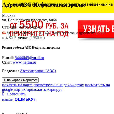
Адрес
АЗС Нефтьмагистраль
:
Москва
ул. Вернадского проспект, вл6а
Станции метро рядом:
Университет
(427 м.)
,
Ломоносовский проспект
(1923
м.)
,
Раменки
(1980 м.)
Режим работы АЗС Нефтьмагистраль:
E-mail:
5444645@mail.ru
Сайт:
www.neftm.ru
Разделы:
Автозаправки (АЗС)
на карте / маршрут
показать на карте
посмотреть на яндекс-картах
посмотреть на
google-картах
проложить маршрут
Позвонить
ОШИБКУ?
нашли