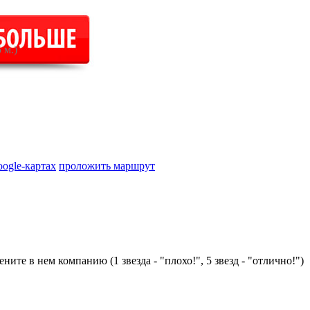
 м.)
oogle-картах
проложить маршрут
ните в нем компанию (1 звезда - "плохо!", 5 звезд - "отлично!")