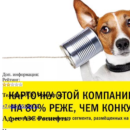
Доп. информация:
Рейтинг:
Телефон АЗС Роснефть:
+7 (495) 651-86-17
Адрес
АЗС Роснефть
: