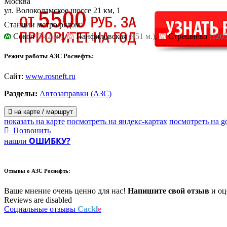
Москва
ул. Волоколамское шоссе 21 км, 1
Станции метро рядом:
Cокол
(742 м.)
,
Панфиловская
(951 м.)
,
Стрешнево
(1205
Режим работы АЗС Роснефть:
Сайт:
www.rosneft.ru
Разделы:
Автозаправки (АЗС)
на карте / маршрут
показать на карте
посмотреть на яндекс-картах
посмотреть на g
Позвонить
ОШИБКУ?
нашли
Отзывы о
АЗС Роснефть:
Ваше мнение очень ценно для нас!
Напишите свой отзыв
и оце
Reviews are disabled
Социальные отзывы
Cackl
e