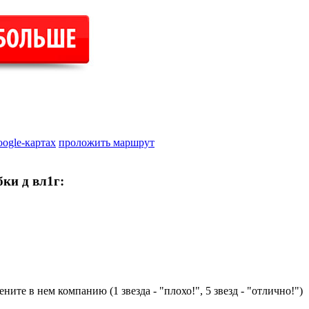
oogle-картах
проложить маршрут
ки д вл1г:
ните в нем компанию (1 звезда - "плохо!", 5 звезд - "отлично!")