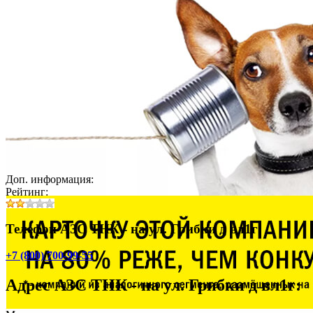
Доп. информация:
Рейтинг:
Телефон АЗС ТНК - на ул. Грибки д вл1г:
+7 (800) 700-99-55
Адрес
АЗС ТНК - на ул. Грибки д вл1г
: