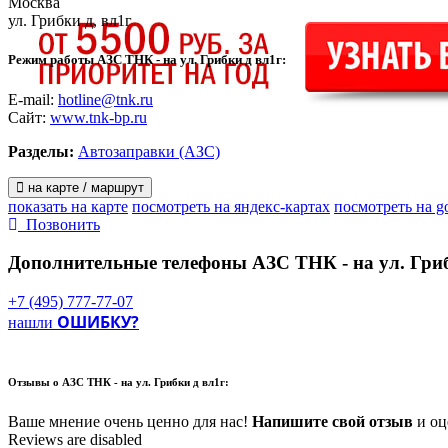
Москва
ул. Грибки д, вл1г
Режим работы АЗС ТНК - на ул. Грибки д вл1г:
E-mail:
hotline@tnk.ru
Сайт:
www.tnk-bp.ru
Разделы:
Автозаправки (АЗС)
на карте / маршрут
показать на карте
посмотреть на яндекс-картах
посмотреть на g
Позвонить
Дополнительные телефоны
АЗС ТНК - на ул. Гриб
+7 (495) 777-77-07
ОШИБКУ?
нашли
Отзывы о
АЗС ТНК - на ул. Грибки д вл1г:
Ваше мнение очень ценно для нас!
Напишите свой отзыв
и оце
Reviews are disabled