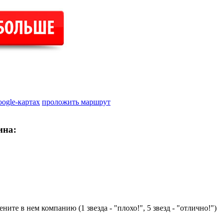
oogle-картах
проложить маршрут
ина:
ните в нем компанию (1 звезда - "плохо!", 5 звезд - "отлично!")