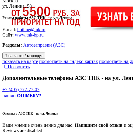
Москва
ул. Ленина, 58
Режим работы АЗС ТНК - на ул. Ленина:
E-mail:
hotline@tnk.ru
Сайт:
www.tnk-bp.ru
Разделы:
Автозаправки (АЗС)
на карте / маршрут
показать на карте
посмотреть на яндекс-картах
посмотреть на g
Позвонить
Дополнительные телефоны
АЗС ТНК - на ул. Лен
+7 (495) 777-77-07
ОШИБКУ?
нашли
Отзывы о
АЗС ТНК - на ул. Ленина:
Ваше мнение очень ценно для нас!
Напишите свой отзыв
и оце
Reviews are disabled