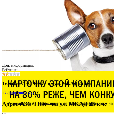
Доп. информация:
Рейтинг:
Телефон АЗС ТНК - на ул. МКАД 25 км:
+7 (800) 700-99-55
Адрес
АЗС ТНК - на ул. МКАД 25 км
: