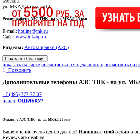
Москва
ул. МКАД 25 км, вл12
Режим работы АЗС ТНК - на ул. МКАД 25 км:
E-mail:
hotline@tnk.ru
Сайт:
www.tnk-bp.ru
Разделы:
Автозаправки (АЗС)
на карте / маршрут
показать на карте
посмотреть на яндекс-картах
посмотреть на g
Позвонить
Дополнительные телефоны
АЗС ТНК - на ул. МК
+7 (495) 777-77-07
ОШИБКУ?
нашли
Отзывы о
АЗС ТНК - на ул. МКАД 25 км:
Ваше мнение очень ценно для нас!
Напишите свой отзыв
и оце
Reviews are disabled