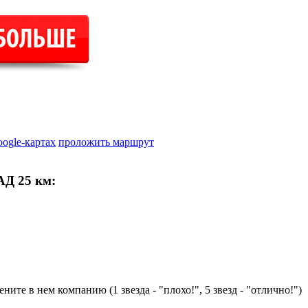
oogle-картах
проложить маршрут
АД 25 км:
ните в нем компанию (1 звезда - "плохо!", 5 звезд - "отлично!")