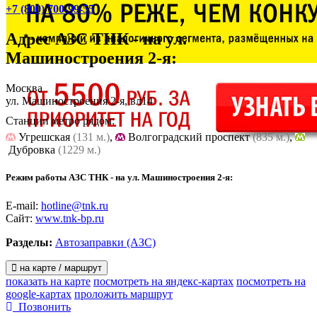
+7 (800) 700-99-55
Адрес
АЗС ТНК - на ул.
Машиностроения 2-я
:
Москва
ул. Машиностроения 2-я, вл14
Станции метро рядом:
Угрешская
(131 м.)
,
Волгоградский проспект
(835 м.)
,
Дубровка
(1229 м.)
Режим работы АЗС ТНК - на ул. Машиностроения 2-я:
E-mail:
hotline@tnk.ru
Сайт:
www.tnk-bp.ru
Разделы:
Автозаправки (АЗС)
на карте / маршрут
показать на карте
посмотреть на яндекс-картах
посмотреть на
google-картах
проложить маршрут
Позвонить