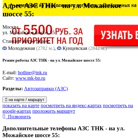
Адрес
АЗС ТНК - на ул. Можайское
шоссе 55
:
Москва
ул. Можайское шоссе, 55
Станции метро рядом:
Молодежная
(2782 м.)
,
Кунцевская
(2842 м.)
Режим работы АЗС ТНК - на ул. Можайское шоссе 55:
E-mail:
hotline@tnk.ru
Сайт:
www.tnk-bp.ru
Разделы:
Автозаправки (АЗС)
на карте / маршрут
показать на карте
посмотреть на яндекс-картах
посмотреть на
google-картах
проложить маршрут
Позвонить
Дополнительные телефоны
АЗС ТНК - на ул.
Можайское шоссе 55: