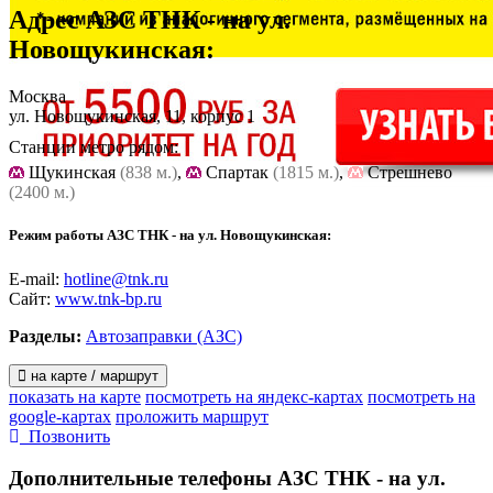
Адрес
АЗС ТНК - на ул.
Новощукинская
:
Москва
ул. Новощукинская, 11, корпус 1
Станции метро рядом:
Щукинская
(838 м.)
,
Спартак
(1815 м.)
,
Стрешнево
(2400 м.)
Режим работы АЗС ТНК - на ул. Новощукинская:
E-mail:
hotline@tnk.ru
Сайт:
www.tnk-bp.ru
Разделы:
Автозаправки (АЗС)
на карте / маршрут
показать на карте
посмотреть на яндекс-картах
посмотреть на
google-картах
проложить маршрут
Позвонить
Дополнительные телефоны
АЗС ТНК - на ул.