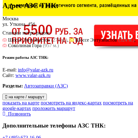
Адрес
АЗС ТНК
:
Москва
ул. Уткина, 45б
Станции метро рядом:
Шоссе Энтузиастов
(278 м.)
,
Шоссе Энтузиастов
(524 м.)
,
Соколиная Гора
(957 м.)
Режим работы АЗС ТНК:
E-mail:
info@valar-azk.ru
Сайт:
www.valar-azk.ru
Разделы:
Автозаправки (АЗС)
на карте / маршрут
показать на карте
посмотреть на яндекс-картах
посмотреть на
google-картах
проложить маршрут
Позвонить
Дополнительные телефоны
АЗС ТНК:
+7 (495) 673-16-06