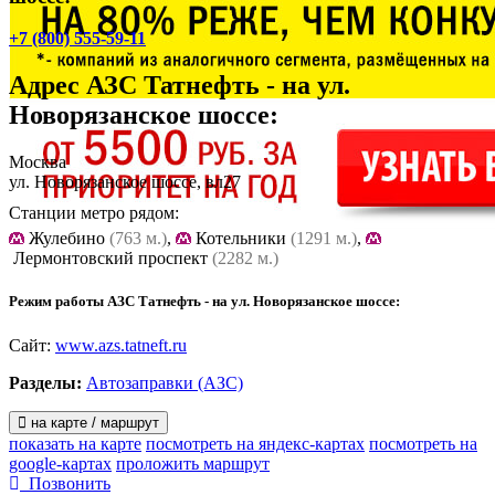
+7 (800) 555-59-11
Адрес
АЗС Татнефть - на ул.
Новорязанское шоссе
:
Москва
ул. Новорязанское шоссе, вл27
Станции метро рядом:
Жулебино
(763 м.)
,
Котельники
(1291 м.)
,
Лермонтовский проспект
(2282 м.)
Режим работы АЗС Татнефть - на ул. Новорязанское шоссе:
Сайт:
www.azs.tatneft.ru
Разделы:
Автозаправки (АЗС)
на карте / маршрут
показать на карте
посмотреть на яндекс-картах
посмотреть на
google-картах
проложить маршрут
Позвонить