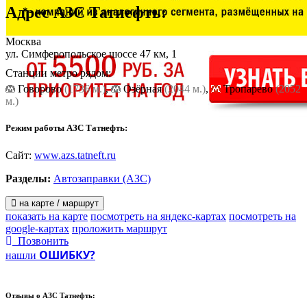
Адрес
АЗС Татнефть
:
Москва
ул. Симферопольское шоссе 47 км, 1
Станции метро рядом:
Говорово
(1736 м.)
,
Озёрная
(2044 м.)
,
Тропарево
(2052
м.)
Режим работы АЗС Татнефть:
Сайт:
www.azs.tatneft.ru
Разделы:
Автозаправки (АЗС)
на карте / маршрут
показать на карте
посмотреть на яндекс-картах
посмотреть на
google-картах
проложить маршрут
Позвонить
ОШИБКУ?
нашли
Отзывы о
АЗС Татнефть: