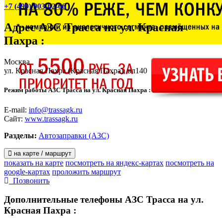
+7 (499) 903-62-66
Адрес
АЗС Трасса на ул. Красная
Пахра
:
Москва
ул. Красная Пахра (Красная Пахра), вл140
Режим работы АЗС Трасса на ул. Красная Пахра :
E-mail:
info@trassagk.ru
Сайт:
www.trassagk.ru
Разделы:
Автозаправки (АЗС)
на карте / маршрут
показать на карте
посмотреть на яндекс-картах
посмотреть на
google-картах
проложить маршрут
Позвонить
Дополнительные телефоны
АЗС Трасса на ул.
Красная Пахра :