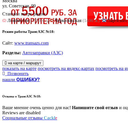
Москва
ул. Советская, 99
Станции метро рядом:
Локомотив
(1359 м.)
,
Черкизовская
(1406 м.)
,
Партизанс
Режим работы ТрансАЗС №18:
Сайт:
www.transazs.com
Разделы:
Автозаправки (АЗС)
на карте / маршрут
показать на карте
посмотреть на яндекс-картах
посмотреть на g
Позвонить
ОШИБКУ?
нашли
Отзывы о
ТрансАЗС №18:
Ваше мнение очень ценно для нас!
Напишите свой отзыв
и оце
Reviews are disabled
Социальные отзывы
Cackl
e