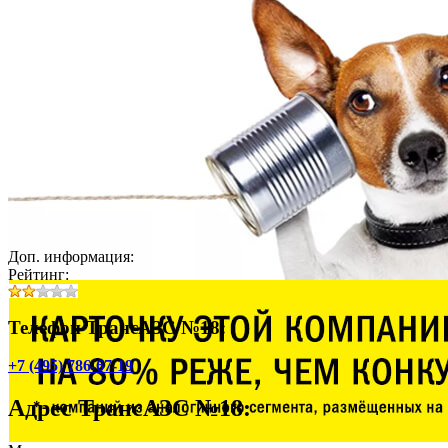
Доп. информация:
Рейтинг:
Телефон ТрансАЗС №18:
+7 (495) 786-67-19
Адрес
ТрансАЗС №18
: