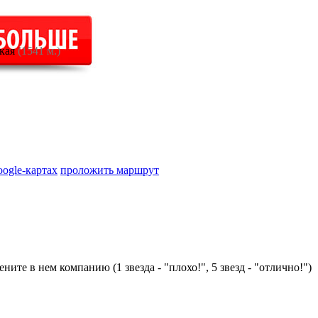
кая
(1541 м.)
oogle-картах
проложить маршрут
ните в нем компанию (1 звезда - "плохо!", 5 звезд - "отлично!")