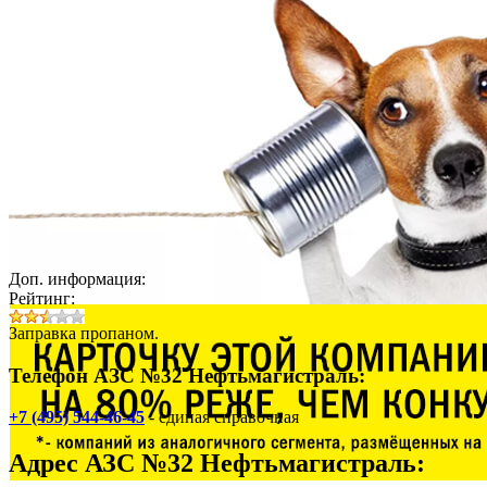
Доп. информация:
Рейтинг:
Заправка пропаном.
Телефон АЗС №32 Нефтьмагистраль:
+7 (495) 544-46-45
- единая справочная
Адрес
АЗС №32 Нефтьмагистраль
: