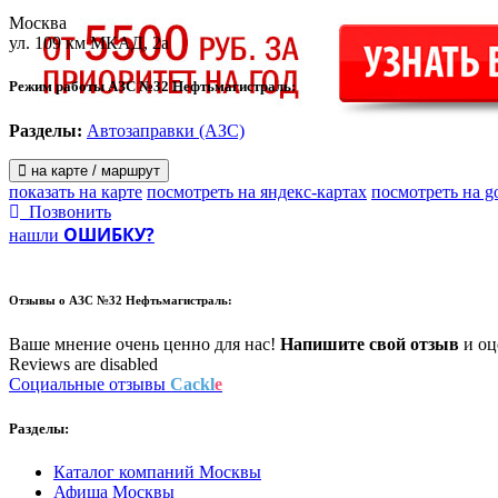
Москва
ул. 109 км МКАД, 2а
Режим работы АЗС №32 Нефтьмагистраль:
Разделы:
Автозаправки (АЗС)
на карте / маршрут
показать на карте
посмотреть на яндекс-картах
посмотреть на g
Позвонить
ОШИБКУ?
нашли
Отзывы о
АЗС №32 Нефтьмагистраль:
Ваше мнение очень ценно для нас!
Напишите свой отзыв
и оце
Reviews are disabled
Социальные отзывы
Cackl
e
Разделы:
Каталог компаний Москвы
Афиша Москвы