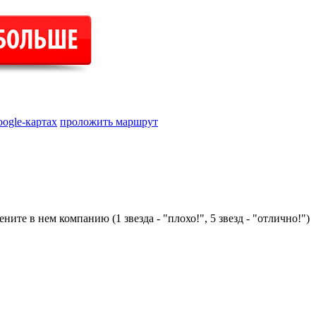
oogle-картах
проложить маршрут
ните в нем компанию (1 звезда - "плохо!", 5 звезд - "отлично!")