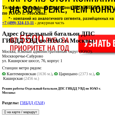
Телефон Отдельный батальон ДПС ГИБДД УВД
по ЮАО г. Москвы:
+7 (499) 324-13-11
- дежурная часть
Адрес
Отдельный батальон ДПС
ГИБДД УВД по ЮАО г. Москвы
:
Москва, Южный административный округ (ЮАО).
Москворечье-Сабурово
ул. Каширское шоссе, 76, корпус 1
Станции метро рядом:
Кантемировская
(1636 м.)
,
Царицыно
(2373 м.)
,
Каширская
(2456 м.)
Режим работы Отдельный батальон ДПС ГИБДД УВД по ЮАО г.
Москвы:
Разделы:
ГИБДД (ГАИ)
на карте / маршрут