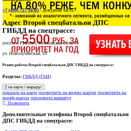
+7 (499) 727-18-05
- дежурная часть
Адрес
Второй спецбатальон ДПС
ГИБДД на спецтрассе
:
поселок Рублево, Московская область
ул. Новолучанская, 10
Режим работы Второй спецбатальон ДПС ГИБДД на спецтрассе:
Разделы:
ГИБДД (ГАИ)
на карте / маршрут
показать на карте
посмотреть на яндекс-картах
посмотреть на
google-картах
проложить маршрут
Позвонить
Дополнительные телефоны
Второй спецбатальон
ДПС ГИБДД на спецтрассе: