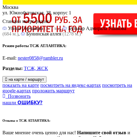
Москва
ул. Южнобутовская, 38, корпус 1
Станции метро рядом:
Улица Горчакова
(277 м.)
,
Бульвар Адмирала Ушакова
(684 м.)
,
Бунинская аллея
(1278 м.)
Режим работы ТСЖ АТЛАНТИКА:
E-mail:
nester0858@rambler.ru
Разделы:
ТСЖ, ЖСК
на карте / маршрут
показать на карте
посмотреть на яндекс-картах
посмотреть на
google-картах
проложить маршрут
Позвонить
ОШИБКУ?
нашли
Отзывы о
ТСЖ АТЛАНТИКА:
Ваше мнение очень ценно для нас!
Напишите свой отзыв
и