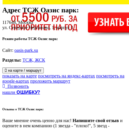
Адрес
ТСЖ Оазис парк
:
117648, Москва
ул. Северное Чертаново, 1, корпус 1
Режим работы ТСЖ Оазис парк:
Сайт:
oasis-park.su
Разделы:
ТСЖ, ЖСК
на карте / маршрут
показать на карте
посмотреть на яндекс-картах
посмотреть на
google-картах
проложить маршрут
Позвонить
ОШИБКУ?
нашли
Отзывы о
ТСЖ Оазис парк:
Ваше мнение очень ценно для нас!
Напишите свой отзыв
и
оцените в нем компанию (1 звезда - "плохо!", 5 звезд -