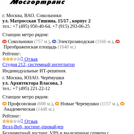
г. Москва, ВАО. Сокольники
ул. Матросская Тишина, 15/17 , корпус 2
тел.:
+7 (495) 950-40-64
,
+7 (915) 293-06-25
Станции метро рядом:
Cокольники
(757 м.)
,
Электрозаводская
(1166 м.)
,
Преображенская площадь
(1640 м.)
Рейтинг:
Отзыв
Студия 212,
системный интегратор
Индивидуальные ИТ-решения.
г. Москва, ЮЗАО. Черёмушки
ул. Архитектора Власова, 3
тел.:
+7 (495) 221-22-12
Станции метро рядом:
Профсоюзная
(608 м.)
,
Новые Черемушки
(1157 м.)
,
Академическая
(1448 м.)
Рейтинг:
Отзыв
Велл-Веб,
хостинг-провайдер
Безлимитный хостинг, VPS и выделенные сервера с