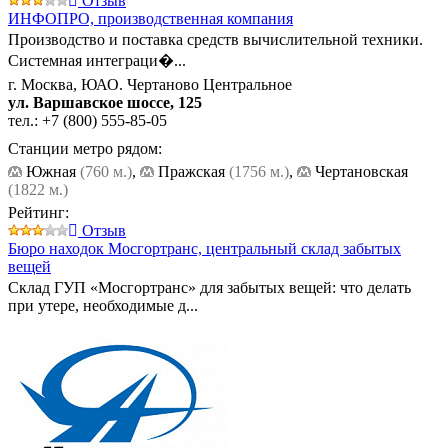
Отзыв
ИНФОПРО,
производственная компания
Производство и поставка средств вычислительной техники.
Системная интеграци�...
г. Москва, ЮАО. Чертаново Центральное
ул. Варшавское шоссе, 125
тел.:
+7 (800) 555-85-05
Станции метро рядом:
Южная
(760 м.)
,
Пражская
(1756 м.)
,
Чертановская
(1822 м.)
Рейтинг:
Отзыв
Бюро находок Мосгортранс,
центральный склад забытых
вещей
Склад ГУП «Мосгортранс» для забытых вещей: что делать
при утере, необходимые д...