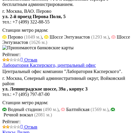
бесплатным администрированием.
г. Москва, ВАО. Перово
ул. 2-й проезд Перова Поля, 5
тел.:
+7 (499) 322-88-55
Станции метро рядом:
Перово
(1049 м.)
,
Шоссе Энтузиастов
(1293 м.)
,
Шоссе
Энтузиастов
(1626 м.)
Рейтинг:
Отзыв
Лаборатория Касперского,
центральный офис
Центральный офис компании "Лаборатория Касперского".
г. Москва, Северный административный округ, Войковский
район
ул. Ленинградское шоссе, 39а , корпус 3
тел.:
+7 (495) 797-87-00
Станции метро рядом:
Водный стадион
(490 м.)
,
Балтийская
(1569 м.)
,
Речной вокзал
(2081 м.)
Рейтинг:
Отзыв
Курсы Лидер