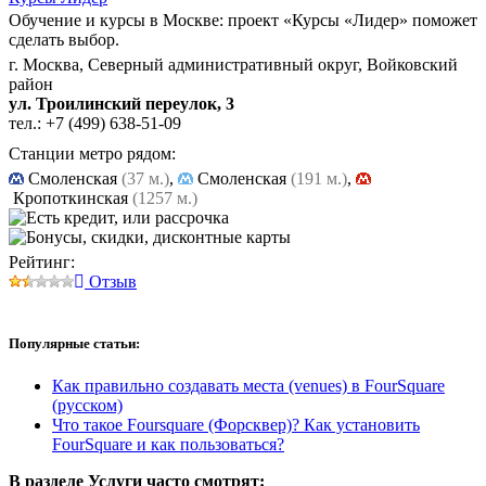
Обучение и курсы в Москве: проект «Курсы «Лидер» поможет
сделать выбор.
г. Москва, Северный административный округ, Войковский
район
ул. Троилинский переулок, 3
тел.:
+7 (499) 638-51-09
Станции метро рядом:
Cмоленская
(37 м.)
,
Смоленская
(191 м.)
,
Кропоткинская
(1257 м.)
Рейтинг:
Отзыв
Популярные
статьи:
Как правильно создавать места (venues) в FourSquare
(русском)
Что такое Foursquare (Форсквер)? Как установить
FourSquare и как пользоваться?
В разделе Услуги
часто смотрят: