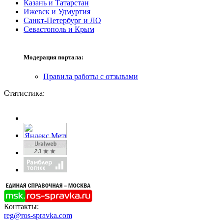
Казань и Татарстан
Ижевск и Удмуртия
Санкт-Петербург и ЛО
Севастополь и Крым
Модерация портала:
Правила работы с отзывами
Статистика:
Контакты:
reg@ros-spravka.com