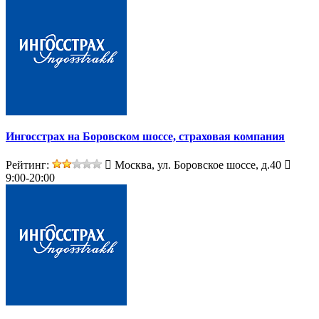
Ингосстрах на Боровском шоссе, страховая компания
Рейтинг:
Москва, ул. Боровское шоссе, д.40
9:00-20:00