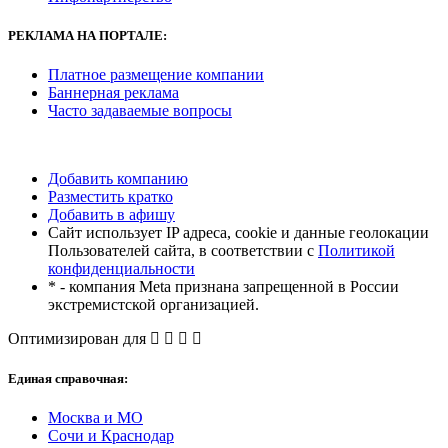
РЕКЛАМА
НА ПОРТАЛЕ:
Платное размещение компании
Баннерная реклама
Часто задаваемые вопросы
Добавить компанию
Разместить кратко
Добавить в афишу
Сайт использует IP адреса, cookie и данные геолокации
Пользователей сайта, в соответствии с
Политикой
конфиденциальности
* - компания Meta признана запрещенной в России
экстремистской организацией.
Оптимизирован для
Единая справочная:
Москва и МО
Сочи и Краснодар