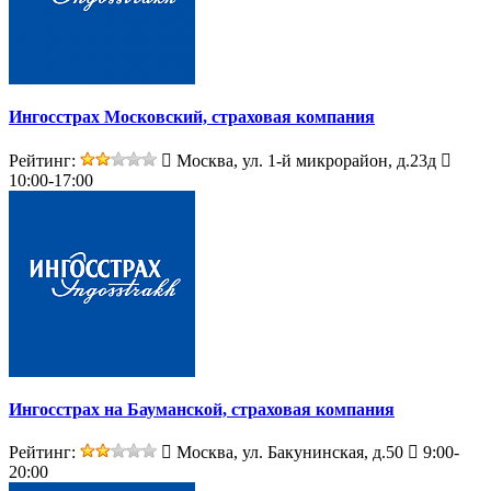
Ингосстрах Московский, страховая компания
Рейтинг:
Москва, ул. 1-й микрорайон, д.23д
10:00-17:00
Ингосстрах на Бауманской, страховая компания
Рейтинг:
Москва, ул. Бакунинская, д.50
9:00-
20:00