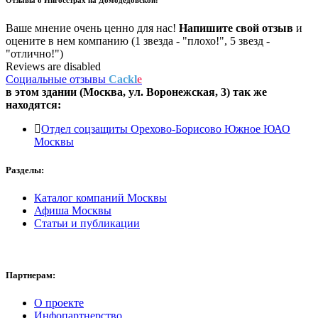
Отзывы о
Ингосстрах на Домодедовской:
Ваше мнение очень ценно для нас!
Напишите свой отзыв
и
оцените в нем компанию (1 звезда - "плохо!", 5 звезд -
"отлично!")
Reviews are disabled
Социальные отзывы
Cackl
e
в этом здании (Москва,
ул. Воронежская, 3
) так же
находятся:
Отдел соцзащиты Орехово-Борисово Южное ЮАО
Москвы
Разделы:
Каталог компаний Москвы
Афиша Москвы
Статьи и публикации
Партнерам:
О проекте
Инфопартнерство