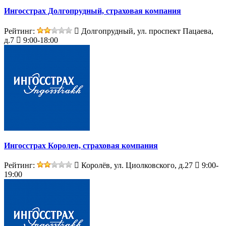
Ингосстрах Долгопрудный, страховая компания
Рейтинг:
Долгопрудный, ул. проспект Пацаева,
д.7
9:00-18:00
Ингосстрах Королев, страховая компания
Рейтинг:
Королёв, ул. Циолковского, д.27
9:00-
19:00