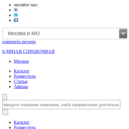
читайте нас:
Москва и МО
изменить
регион
ЕДИНАЯ СПРАВОЧНАЯ
Москва
Каталог
Разместить
Статьи
Афиша
Каталог
Разместить