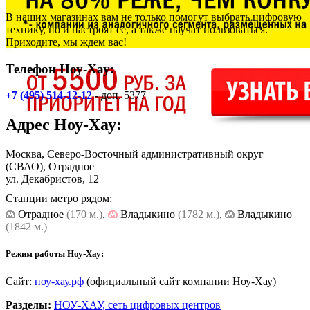
В наших магазинах вам не только помогут выбрать цифровую
технику, но и настроят её, а также научат пользоваться.
Приходите, мы ждем вас!
Телефон Ноу-Хау:
+7 (495) 514-12-12
- доп. 5377
Адрес
Ноу-Хау
:
Москва, Северо-Восточный административный округ
(СВАО), Отрадное
ул. Декабристов, 12
Станции метро рядом:
Отрадное
(170 м.)
,
Владыкино
(1782 м.)
,
Владыкино
(1842 м.)
Режим работы Ноу-Хау:
Сайт:
ноу-хау.рф
(официальный сайт компании Ноу-Хау)
Разделы:
НОУ-ХАУ, сеть цифровых центров