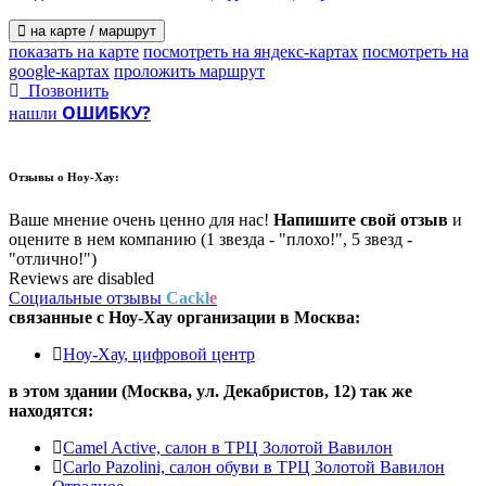
на карте / маршрут
показать на карте
посмотреть на яндекс-картах
посмотреть на
google-картах
проложить маршрут
Позвонить
ОШИБКУ?
нашли
Отзывы о
Ноу-Хау:
Ваше мнение очень ценно для нас!
Напишите свой отзыв
и
оцените в нем компанию (1 звезда - "плохо!", 5 звезд -
"отлично!")
Reviews are disabled
Социальные отзывы
Cackl
e
связанные с
Ноу-Хау
организации в
Москва:
Ноу-Хау, цифровой центр
в этом здании (Москва,
ул. Декабристов, 12
) так же
находятся:
Camel Active, салон в ТРЦ Золотой Вавилон
Carlo Pazolini, салон обуви в ТРЦ Золотой Вавилон