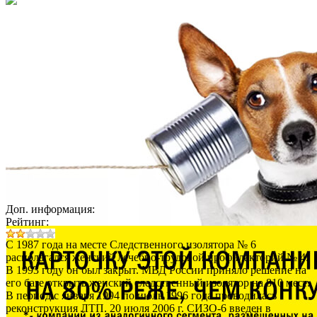
Доп. информация:
Рейтинг:
С 1987 года на месте Следственного изолятора № 6
располагался женский лечебно-трудовой профилакторий № 4.
В 1993 году он был закрыт. МВД России приняло решение на
его базе открыть женский следственный изолятор на 810 мест.
В период с января 1994 по июль 1996 года проводилась
реконструкция ЛТП. 20 июля 2006 г. СИЗО-6 введен в