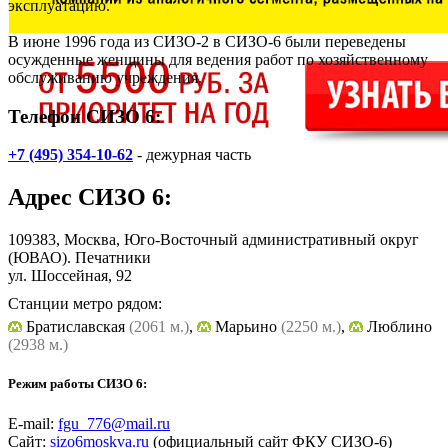
эксплуатацию.
В июне 1996 года из СИЗО-2 в СИЗО-6 были переведены
осужденные женщины для ведения работ по хозяйственному
обслуживанию учреждения.
Телефон СИЗО 6:
+7 (495) 354-10-62
- дежурная часть
Адрес
СИЗО 6
:
109383, Москва, Юго-Восточный административный округ
(ЮВАО). Печатники
ул. Шоссейная, 92
Станции метро рядом:
Братиславская
(2061 м.)
,
Марьино
(2250 м.)
,
Люблино
(2938 м.)
Режим работы СИЗО 6:
E-mail:
fgu_776@mail.ru
Сайт:
sizo6moskva.ru
(официальный сайт ФКУ СИЗО-6)