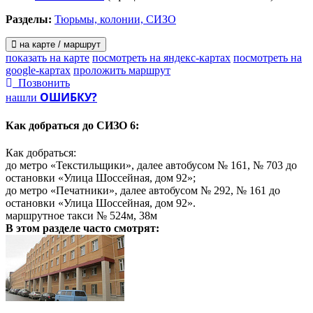
Разделы:
Тюрьмы, колонии, СИЗО
на карте / маршрут
показать на карте
посмотреть на яндекс-картах
посмотреть на
google-картах
проложить маршрут
Позвонить
ОШИБКУ?
нашли
Как добраться до
СИЗО 6:
Как добраться:
до метро «Текстильщики», далее автобусом № 161, № 703 до
остановки «Улица Шоссейная, дом 92»;
до метро «Печатники», далее автобусом № 292, № 161 до
остановки «Улица Шоссейная, дом 92».
маршрутное такси № 524м, 38м
В этом разделе
часто смотрят: