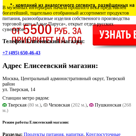
В музейных интерьерах начала прошлого века представлен
богатейший, тщательно отобранный ассортимент продуктов
питания, разнообразные изделия собственного производства
торговой сети «Алые Паруса», открыт отдел русских
сувениров.
Телефон Елисеевский магазин:
+7 (495) 650-46-43
Адрес
Елисеевский магазин
:
Москва, Центральный административный округ, Тверской
район
ул. Тверская, 14
Станции метро рядом:
Тверская
(80 м.)
,
Чеховская
(202 м.)
,
Пушкинская
(268
м.)
Режим работы Елисеевский магазин:
Разделы:
Продукты питания, напитки
,
Круглосуточные