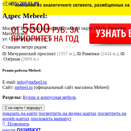
+7 (495) 268-01-99
Адрес
Mebeel
:
Москва, Западный административный округ (ЗАО). Очаково-
Матвеевское
ул. Очаковское шоссе, 5а
Станции метро рядом:
Мичуринский проспект
(1557 м.)
,
Раменки
(2434 м.)
,
Озёрная
(2809 м.)
Режим работы Mebeel:
E-mail:
info@mebeel.ru
Сайт:
mebeel.ru
(официальный сайт магазина Mebeel)
Разделы:
Кухни и корпусная мебель
на карте / маршрут
показать на карте
посмотреть на яндекс-картах
посмотреть на
google-картах
проложить маршрут
Позвонить
ОШИБКУ?
нашли