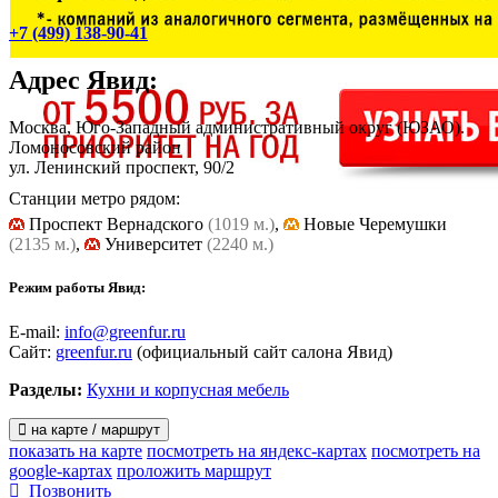
+7 (499) 138-90-41
Адрес
Явид
:
Москва, Юго-Западный административный округ (ЮЗАО).
Ломоносовский район
ул. Ленинский проспект, 90/2
Станции метро рядом:
Проспект Вернадского
(1019 м.)
,
Новые Черемушки
(2135 м.)
,
Университет
(2240 м.)
Режим работы Явид:
E-mail:
info@greenfur.ru
Сайт:
greenfur.ru
(официальный сайт салона Явид)
Разделы:
Кухни и корпусная мебель
на карте / маршрут
показать на карте
посмотреть на яндекс-картах
посмотреть на
google-картах
проложить маршрут
Позвонить