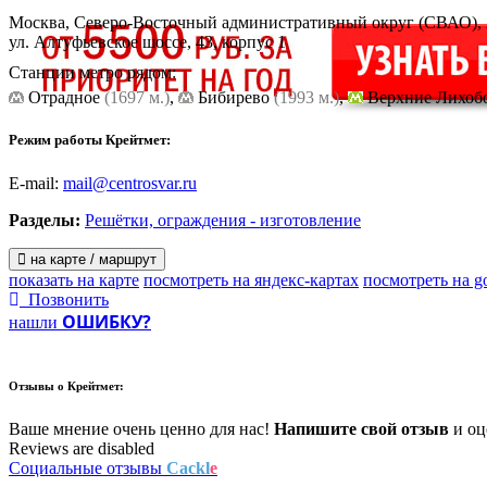
Москва, Северо-Восточный административный округ (СВАО),
ул. Алтуфьевское шоссе, 43, корпус 1
Станции метро рядом:
Отрадное
(1697 м.)
,
Бибирево
(1993 м.)
,
Верхние Лихо
Режим работы Крейтмет:
E-mail:
mail@centrosvar.ru
Разделы:
Решётки, ограждения - изготовление
на карте / маршрут
показать на карте
посмотреть на яндекс-картах
посмотреть на g
Позвонить
ОШИБКУ?
нашли
Отзывы о
Крейтмет:
Ваше мнение очень ценно для нас!
Напишите свой отзыв
и оце
Reviews are disabled
Социальные отзывы
Cackl
e