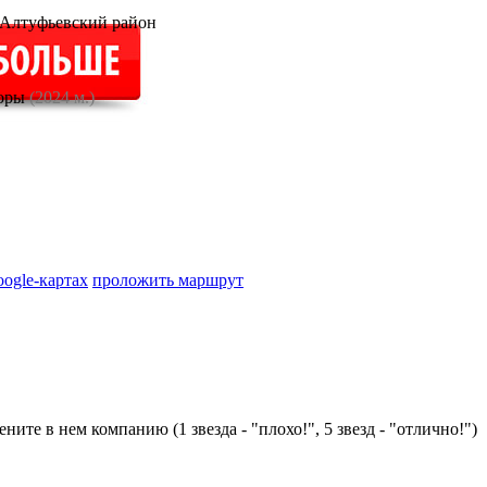
 Алтуфьевский район
боры
(2024 м.)
oogle-картах
проложить маршрут
ните в нем компанию (1 звезда - "плохо!", 5 звезд - "отлично!")