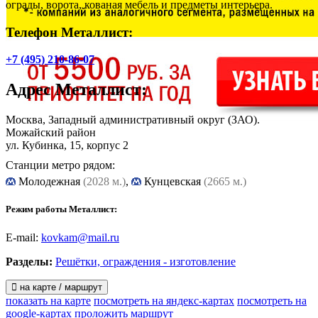
ограды, ворота, кованая мебель и предметы интерьера.
Телефон Металлист:
+7 (495) 210-86-07
Адрес
Металлист
:
Москва, Западный административный округ (ЗАО).
Можайский район
ул. Кубинка, 15, корпус 2
Станции метро рядом:
Молодежная
(2028 м.)
,
Кунцевская
(2665 м.)
Режим работы Металлист:
E-mail:
kovkam@mail.ru
Разделы:
Решётки, ограждения - изготовление
на карте / маршрут
показать на карте
посмотреть на яндекс-картах
посмотреть на
google-картах
проложить маршрут