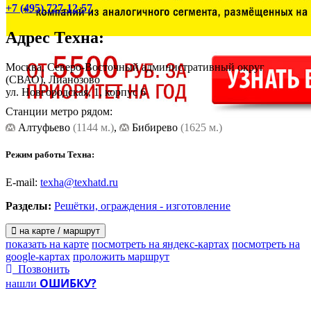
+7 (495) 727-12-57
Адрес
Техна
:
Москва, Северо-Восточный административный округ
(СВАО), Лианозово
ул. Новгородская, 1, корпус 6
Станции метро рядом:
Алтуфьево
(1144 м.)
,
Бибирево
(1625 м.)
Режим работы Техна:
E-mail:
texha@texhatd.ru
Разделы:
Решётки, ограждения - изготовление
на карте / маршрут
показать на карте
посмотреть на яндекс-картах
посмотреть на
google-картах
проложить маршрут
Позвонить
ОШИБКУ?
нашли