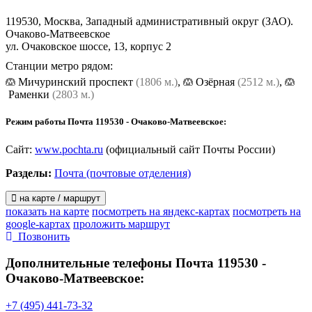
119530, Москва, Западный административный округ (ЗАО).
Очаково-Матвеевское
ул. Очаковское шоссе, 13, корпус 2
Станции метро рядом:
Мичуринский проспект
(1806 м.)
,
Озёрная
(2512 м.)
,
Раменки
(2803 м.)
Режим работы Почта 119530 - Очаково-Матвеевское:
Сайт:
www.pochta.ru
(официальный сайт Почты России)
Разделы:
Почта (почтовые отделения)
на карте / маршрут
показать на карте
посмотреть на яндекс-картах
посмотреть на
google-картах
проложить маршрут
Позвонить
Дополнительные телефоны
Почта 119530 -
Очаково-Матвеевское:
+7 (495) 441-73-32