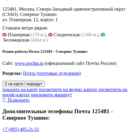
125481, Москва, Северо-Западный административный округ
(СЗАО). Северное Тушино
ул. Планерная, 12, корпус 1
Станции метро рядом:
Планерная
(179 м.)
,
Cходненская
(1308 м.)
,
Беломорская
(2464 м.)
Режим работы Почта 125481 - Северное Тушино:
Сайт:
www.pochta.ru
(официальный сайт Почты России)
Разделы:
Почта (почтовые отделения)
на карте / маршрут
показать на карте
посмотреть на яндекс-картах
посмотреть на
google-картах
проложить маршрут
Позвонить
Дополнительные телефоны
Почта 125481 -
Северное Тушино:
+7 (495) 495-21-51