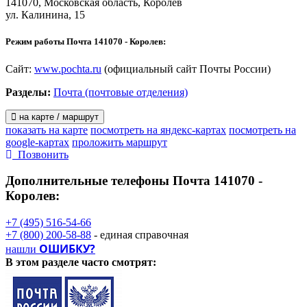
141070, Московская область, Королёв
ул. Калинина, 15
Режим работы Почта 141070 - Королев:
Сайт:
www.pochta.ru
(официальный сайт Почты России)
Разделы:
Почта (почтовые отделения)
на карте / маршрут
показать на карте
посмотреть на яндекс-картах
посмотреть на
google-картах
проложить маршрут
Позвонить
Дополнительные телефоны
Почта 141070 -
Королев:
+7 (495) 516-54-66
+7 (800) 200-58-88
- единая справочная
ОШИБКУ?
нашли
В этом разделе
часто смотрят: