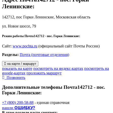
Ленинские
:
142712, пос Горки Ленинские, Московская область
ул. Новое шоссе, 79
Режим работы Почта142712 - пос. Горки Ленинские:
Сайт:
www.pochta.ru
(официальный сайт Почты России)
Разделы:
Почта (почтовые отделения)
на карте / маршрут
показать на карте
посмотреть на яндекс-картах
посмотреть на
google-картах
проложить маршрут
Позвонить
Дополнительные телефоны
Почта142712 - пос.
Горки Ленинские:
+7 (800) 200-58-88
- единая справочная
ОШИБКУ?
нашли
В этом разделе
часто смотрят: