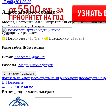
+7 (968) 921-03-03
Адрес
Доброе сердце
:
Москва, Восточный административный округ (ВАО). Ивановск
ул. Молостовых, 11, корпус 5
Станции метро рядом:
Новогиреево
(1345 м.)
,
Новокосино
(2196 м.)
Режим работы Доброе сердце:
E-mail:
kindheart03@mail.ru
Разделы:
Медицинские услуги
на карте / маршрут
показать на карте
посмотреть на яндекс-картах
посмотреть на g
Позвонить
ОШИБКУ?
нашли
В этом разделе
часто смотрят: