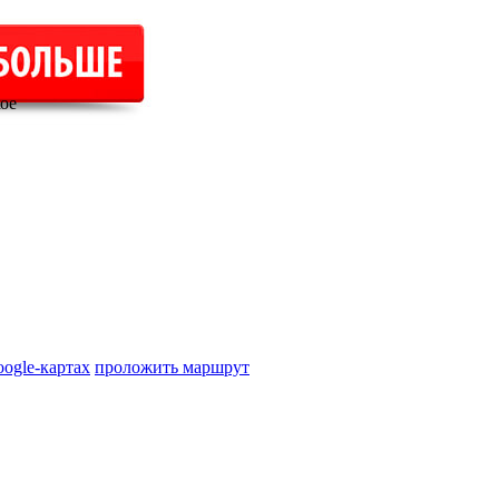
ое
oogle-картах
проложить маршрут