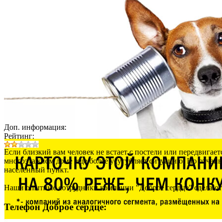
Доп. информация:
Рейтинг:
Если близкий вам человек не встает с постели или передвигает
многоэтажном доме еще более усугубляет ситуацию. Но отчаиват
населенный пункт.
Наши опытные сотрудники компании "Доброе сердце" сделают в
Телефон Доброе сердце: