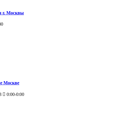
я г. Москвы
30
де Москве
3
0:00-0:00