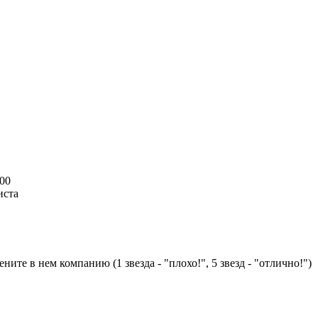
:00
иста
ните в нем компанию (1 звезда - "плохо!", 5 звезд - "отлично!")