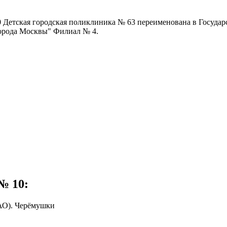
0 Детская городская поликлиника № 63 переименована в Госуда
города Москвы" Филиал № 4.
5), 24 (к.1-3), 26 к.2, 28 к.1;
№ 10
:
АО). Черёмушки