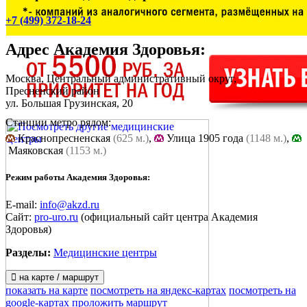
+7 (499) 372-18-24
Адрес
Академия Здоровья
:
Москва, Центральный административный округ,
Пресненский район
ул. Большая Грузинская, 20
Станции метро рядом:
Краснопресненская
(625 м.)
,
Улица 1905 года
(1148 м.)
,
Маяковская
(1153 м.)
Режим работы Академия Здоровья:
E-mail:
info@akzd.ru
Сайт:
pro-uro.ru
(официальный сайт центра Академия
Здоровья)
Разделы:
Медицинские центры
на карте / маршрут
показать на карте
посмотреть на яндекс-картах
посмотреть на
google-картах
проложить маршрут