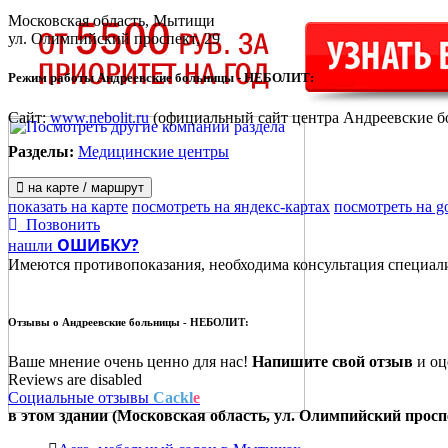
Московская область, Мытищи
ул. Олимпийский проспект, 29
Режим работы Андреевские больницы - НЕБОЛИТ:
Сайт:
www.nebolit.ru
(официальный сайт центра Андреевские 
Разделы:
Медицинские центры
на карте / маршрут
показать на карте
посмотреть на яндекс-картах
посмотреть на g
Позвонить
ОШИБКУ?
нашли
Имеются противопоказания, необходима консультация специал
Отзывы о
Андреевские больницы - НЕБОЛИТ:
Ваше мнение очень ценно для нас!
Напишите свой отзыв
и оце
Reviews are disabled
Социальные отзывы
Cackl
e
в этом здании (Московская область,
ул. Олимпийский проспе