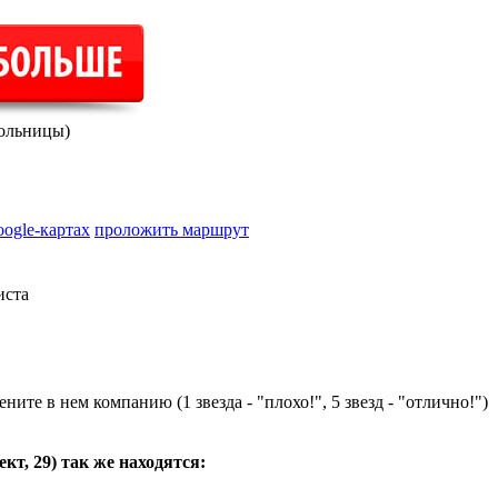
больницы)
oogle-картах
проложить маршрут
иста
ните в нем компанию (1 звезда - "плохо!", 5 звезд - "отлично!")
кт, 29
) так же находятся: