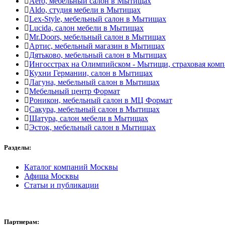
Aero, мебельный салон в Мытищах
Aldo, студия мебели в Мытищах
Lex-Style, мебельный салон в Мытищах
Lucida, салон мебели в Мытищах
Mr.Doors, мебельный салон в Мытищах
Артис, мебельный магазин в Мытищах
Дятьково, мебельный салон в Мытищах
Ингосстрах на Олимпийском - Мытищи, страховая комп
Кухни Германии, салон в Мытищах
Лагуна, мебельный салон в Мытищах
Мебельный центр Формат
Роникон, мебельный салон в МЦ Формат
Сакура, мебельный салон в Мытищах
Шатура, салон мебели в Мытищах
Эсток, мебельный салон в Мытищах
Разделы:
Каталог компаний Москвы
Афиша Москвы
Статьи и публикации
Партнерам: