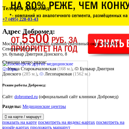
Телефон Добромед:
+7 (495) 228-03-43
Адрес
Добромед
:
Москва, Юго-Западный административный округ (ЮЗАО).
Северное Бутово
ул. бульвар Дмитрия Донского, 8
Станции метро рядом:
Улица Старокачаловская
(168 м.)
,
Бульвар Дмитрия
Донского
(285 м.)
,
Лесопарковая
(1562 м.)
Режим работы Добромед:
Сайт:
dobromed.ru
(официальный сайт клиники Добромед)
Разделы:
Медицинские центры
на карте / маршрут
показать на карте
посмотреть на яндекс-картах
посмотреть на
google-картах
проложить маршрут