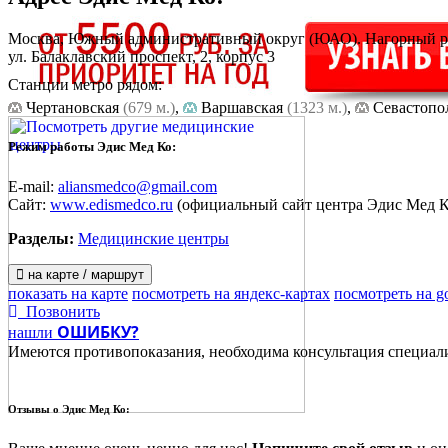
Москва, Южный административный округ (ЮАО). Нагорный 
ул. Балаклавский проспект, 2, корпус 3
Станции метро рядом:
Чертановская
(679 м.)
,
Варшавская
(1323 м.)
,
Cевастопо
Режим работы Эдис Мед Ко:
E-mail:
aliansmedco@gmail.com
Сайт:
www.edismedco.ru
(официальный сайт центра Эдис Мед К
Разделы:
Медицинские центры
на карте / маршрут
показать на карте
посмотреть на яндекс-картах
посмотреть на g
Позвонить
ОШИБКУ?
нашли
Имеются противопоказания, необходима консультация специал
Отзывы о
Эдис Мед Ко: