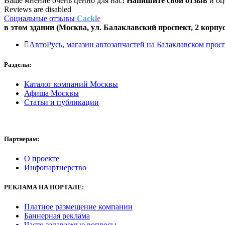
Ваше мнение очень ценно для нас!
Напишите свой отзыв
и оце
Reviews are disabled
Социальные отзывы
Cackl
e
в этом здании (Москва,
ул. Балаклавский проспект, 2 корпус
АвтоРусь, магазин автозапчастей на Балаклавском прос
Разделы:
Каталог компаний Москвы
Афиша Москвы
Статьи и публикации
Партнерам:
О проекте
Инфопартнерство
РЕКЛАМА
НА ПОРТАЛЕ:
Платное размещение компании
Баннерная реклама
Часто задаваемые вопросы