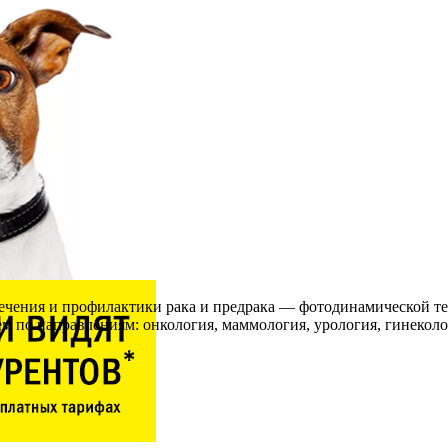
чения и профилактики рака и предрака — фотодинамической те
м по направлениям: онкология, маммология, урология, гинеколо