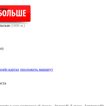
район
льская
(1606 м.)
о)
oogle-картах
проложить маршрут
иста