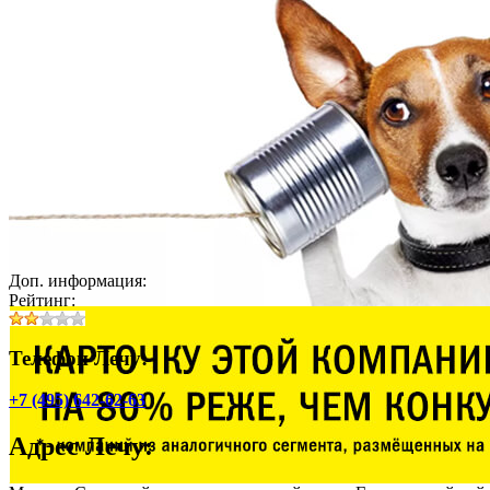
Доп. информация:
Рейтинг:
Телефон Лечу:
+7 (495) 642-62-63
Адрес
Лечу
: