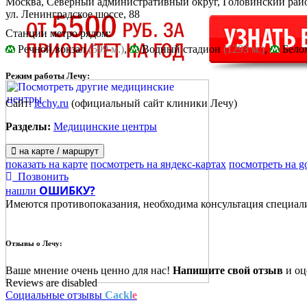
Москва, Северный административный округ, Головинский рай
ул. Ленинградское шоссе, 88
Станции метро рядом:
Речной вокзал
(599 м.)
,
Водный стадион
(1293 м.)
,
Бело
Режим работы Лечу:
Сайт:
lechy.ru
(официальный сайт клиники Лечу)
Разделы:
Медицинские центры
на карте / маршрут
показать на карте
посмотреть на яндекс-картах
посмотреть на g
Позвонить
ОШИБКУ?
нашли
Имеются противопоказания, необходима консультация специал
Отзывы о
Лечу:
Ваше мнение очень ценно для нас!
Напишите свой отзыв
и оце
Reviews are disabled
Социальные отзывы
Cackl
e