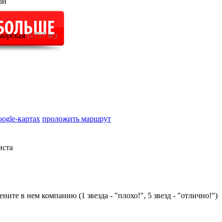
он
морская
(1757 м.)
oogle-картах
проложить маршрут
иста
ните в нем компанию (1 звезда - "плохо!", 5 звезд - "отлично!")