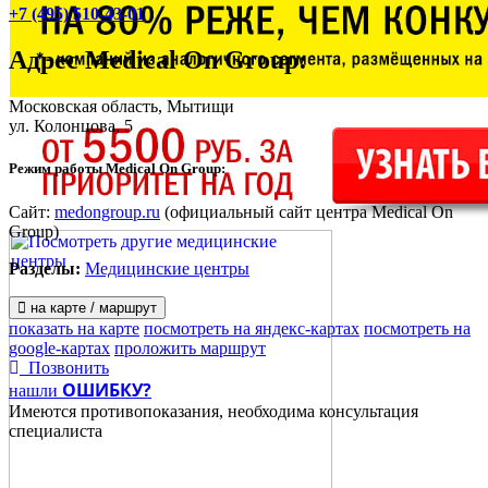
+7 (495) 510-43-01
Адрес
Medical On Group
:
Московская область, Мытищи
ул. Колонцова, 5
Режим работы Medical On Group:
Сайт:
medongroup.ru
(официальный сайт центра Medical On
Group)
Разделы:
Медицинские центры
на карте / маршрут
показать на карте
посмотреть на яндекс-картах
посмотреть на
google-картах
проложить маршрут
Позвонить
ОШИБКУ?
нашли
Имеются противопоказания, необходима консультация
специалиста