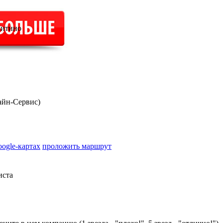
Митино
айн-Сервис)
oogle-картах
проложить маршрут
иста