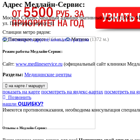
Адрес
Медлайн-Сервис
:
Москва, Северо-Западный административный округ (СЗАО). 
ул. Пятницкое шоссе, 41
Станции метро рядом:
Пятницкое шоссе
(164 м.)
,
Митино
(1372 м.)
Режим работы Медлайн-Сервис:
Сайт:
www.medlineservice.ru
(официальный сайт клиники Медл
Разделы:
Медицинские центры
на карте / маршрут
показать на карте
посмотреть на яндекс-картах
посмотреть на g
Позвонить
ОШИБКУ?
нашли
Имеются противопоказания, необходима консультация специал
Отзывы о
Медлайн-Сервис: