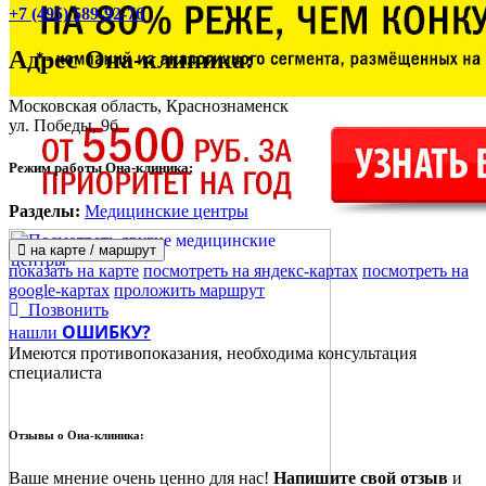
+7 (495) 589-92-76
Адрес
Она-клиника
:
Московская область, Краснознаменск
ул. Победы, 9б
Режим работы Она-клиника:
Разделы:
Медицинские центры
на карте / маршрут
показать на карте
посмотреть на яндекс-картах
посмотреть на
google-картах
проложить маршрут
Позвонить
ОШИБКУ?
нашли
Имеются противопоказания, необходима консультация
специалиста
Отзывы о
Она-клиника:
Ваше мнение очень ценно для нас!
Напишите свой отзыв
и