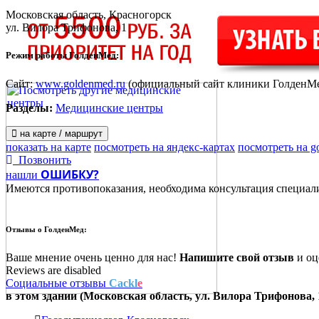
Московская область, Красногорск
ул. Вилора Трифонова, 1
Режим работы ГолденМед:
Сайт:
www.goldenmed.ru
(официальный сайт клиники ГолденМ
Разделы:
Медицинские центры
на карте / маршрут
показать на карте
посмотреть на яндекс-картах
посмотреть на g
Позвонить
ОШИБКУ?
нашли
Имеются противопоказания, необходима консультация специал
Отзывы о
ГолденМед:
Ваше мнение очень ценно для нас!
Напишите свой отзыв
и оце
Reviews are disabled
Социальные отзывы
Cackl
e
в этом здании (Московская область,
ул. Вилора Трифонова, 