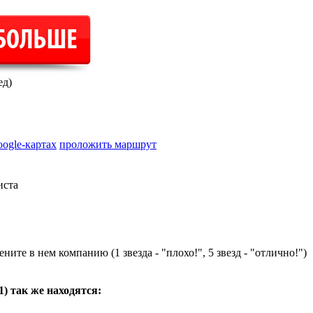
ед)
oogle-картах
проложить маршрут
иста
ните в нем компанию (1 звезда - "плохо!", 5 звезд - "отлично!")
1
) так же находятся: