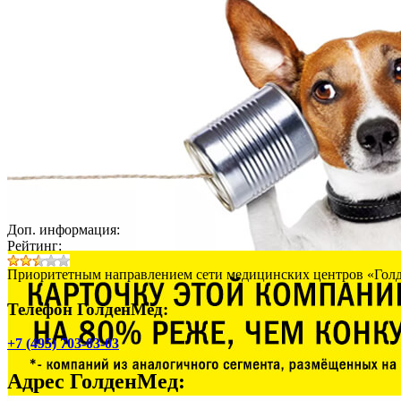
Доп. информация:
Рейтинг:
Приоритетным направлением сети медицинских центров «Голде
Телефон ГолденМед:
+7 (495) 703-03-03
Адрес
ГолденМед
: