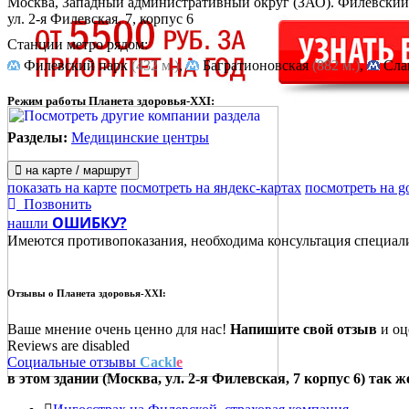
Москва, Западный административный округ (ЗАО). Филёвский
ул. 2-я Филевская, 7, корпус 6
Станции метро рядом:
Филевский парк
(432 м.)
,
Багратионовская
(882 м.)
,
Сла
Режим работы Планета здоровья-XXI:
Разделы:
Медицинские центры
на карте / маршрут
показать на карте
посмотреть на яндекс-картах
посмотреть на g
Позвонить
ОШИБКУ?
нашли
Имеются противопоказания, необходима консультация специал
Отзывы о
Планета здоровья-XXI:
Ваше мнение очень ценно для нас!
Напишите свой отзыв
и оце
Reviews are disabled
Социальные отзывы
Cackl
e
в этом здании (Москва,
ул. 2-я Филевская, 7 корпус 6
) так ж