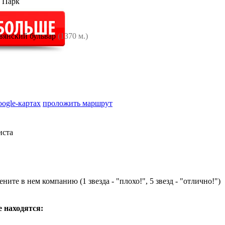
 Парк
вянский бульвар
(1370 м.)
oogle-картах
проложить маршрут
иста
ните в нем компанию (1 звезда - "плохо!", 5 звезд - "отлично!")
е находятся: