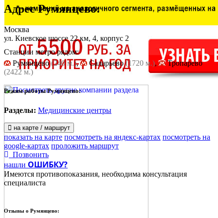
Адрес
Румянцево
:
Москва
ул. Киевское шоссе 22 км, 4, корпус 2
Станции метро рядом:
Румянцево
(240 м.)
,
Саларьево
(1720 м.)
,
Тропарево
(2422 м.)
Режим работы Румянцево:
Разделы:
Медицинские центры
на карте / маршрут
показать на карте
посмотреть на яндекс-картах
посмотреть на
google-картах
проложить маршрут
Позвонить
ОШИБКУ?
нашли
Имеются противопоказания, необходима консультация
специалиста
Отзывы о
Румянцево: