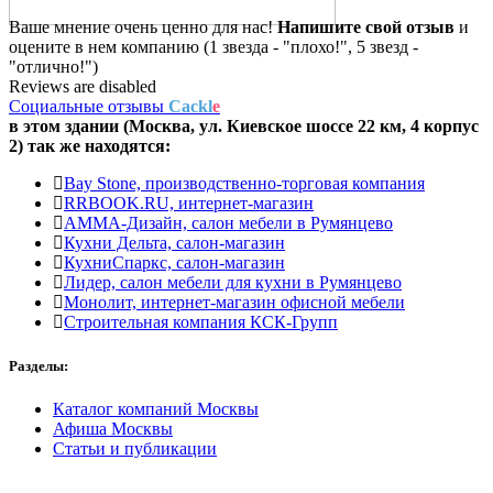
Ваше мнение очень ценно для нас!
Напишите свой отзыв
и
оцените в нем компанию (1 звезда - "плохо!", 5 звезд -
"отлично!")
Reviews are disabled
Социальные отзывы
Cackl
e
в этом здании (Москва,
ул. Киевское шоссе 22 км, 4 корпус
2
) так же находятся:
Bay Stone, производственно-торговая компания
RRBOOK.RU, интернет-магазин
АММА-Дизайн, салон мебели в Румянцево
Кухни Дельта, салон-магазин
КухниСпаркс, салон-магазин
Лидер, салон мебели для кухни в Румянцево
Монолит, интернет-магазин офисной мебели
Строительная компания КСК-Групп
Разделы:
Каталог компаний Москвы
Афиша Москвы
Статьи и публикации